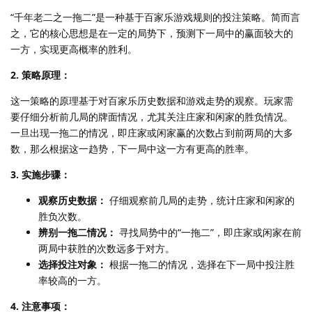
“千年老二之一拖二”是一种基于百家乐游戏规则的投注策略。简而言
之，它的核心思想是在一定的局势下，预测下一局中的赢面较大的
一方，实现更高概率的胜利。
2. 策略原理：
这一策略的原理基于对百家乐历史数据和游戏走势的观察。玩家需
要仔细分析前几局的牌面情况，尤其关注庄家和闲家的胜负情况。
一旦出现一拖二的情况，即庄家或闲家赢的次数占到前两局的大多
数，那么根据这一趋势，下一局中这一方有更高的胜率。
3. 实施步骤：
观察历史数据：
仔细观察前几局的走势，统计庄家和闲家的
胜负次数。
辨别一拖二情况：
寻找局势中的“一拖二”，即庄家或闲家在前
两局中获胜的次数远多于对方。
选择投注对象：
根据一拖二的情况，选择在下一局中投注胜
率较高的一方。
4. 注意事项：