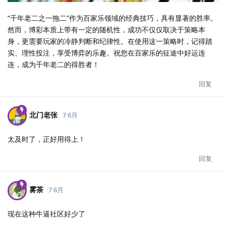
“千年老二之一拖二”作为百家乐领域的经典技巧，具有显著的胜率。
然而，博彩本质上带有一定的随机性，成功不仅仅取决于策略本
身，更需要玩家的冷静判断和纪律性。在使用这一策略时，记得踏
实、理性投注，享受博弈的乐趣。祝您在百家乐的征途中好运连
连，成为千年老二的得胜者！
回复
北门老张
7 6月
太及时了，正好用得上！
回复
雾茶
7 6月
现在这种牛逼社区好少了