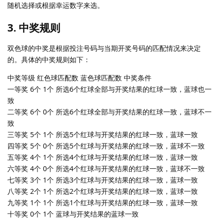
随机选择或根据幸运数字来选。
3. 中奖规则
双色球的中奖是根据投注号码与当期开奖号码的匹配情况来决定
的。具体的中奖规则如下：
中奖等级 红色球匹配数 蓝色球匹配数 中奖条件
一等奖 6个 1个 所选6个红球全部与开奖结果的红球一致，蓝球也一
致
二等奖 6个 0个 所选6个红球全部与开奖结果的红球一致，蓝球不一
致
三等奖 5个 1个 所选5个红球与开奖结果的红球一致，蓝球一致
四等奖 5个 0个 所选5个红球与开奖结果的红球一致，蓝球不一致
五等奖 4个 1个 所选4个红球与开奖结果的红球一致，蓝球一致
六等奖 4个 0个 所选4个红球与开奖结果的红球一致，蓝球不一致
七等奖 3个 1个 所选3个红球与开奖结果的红球一致，蓝球一致
八等奖 2个 1个 所选2个红球与开奖结果的红球一致，蓝球一致
九等奖 1个 1个 所选1个红球与开奖结果的红球一致，蓝球一致
十等奖 0个 1个 蓝球与开奖结果的蓝球一致