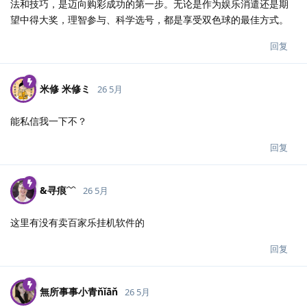
法和技巧，是迈向购彩成功的第一步。无论是作为娱乐消遣还是期
望中得大奖，理智参与、科学选号，都是享受双色球的最佳方式。
回复
米修 米修ミ
26 5月
能私信我一下不？
回复
&寻痕﹋
26 5月
这里有没有卖百家乐挂机软件的
回复
無所事事小青ňǐāň
26 5月