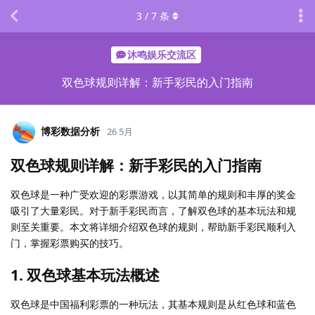
3
/
7
条
沐鸣娱乐交流区
双色球规则详解：新手彩民的入门指南
博彩数据分析
26 5月
双色球规则详解：新手彩民的入门指南
双色球是一种广受欢迎的彩票游戏，以其简单的规则和丰厚的奖金
吸引了大量彩民。对于新手彩民而言，了解双色球的基本玩法和规
则至关重要。本文将详细介绍双色球的规则，帮助新手彩民顺利入
门，掌握彩票购买的技巧。
1. 双色球基本玩法概述
双色球是中国福利彩票的一种玩法，其基本规则是从红色球和蓝色