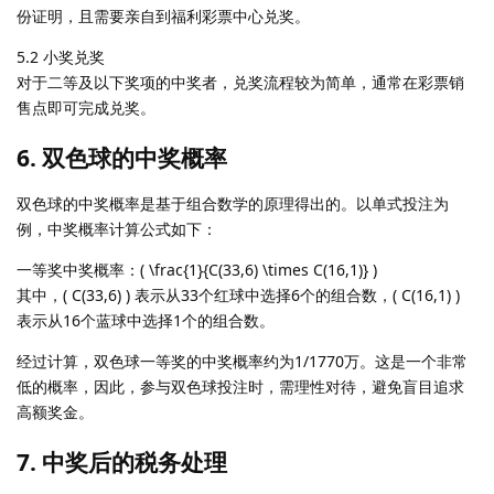
份证明，且需要亲自到福利彩票中心兑奖。
5.2 小奖兑奖
对于二等及以下奖项的中奖者，兑奖流程较为简单，通常在彩票销
售点即可完成兑奖。
6. 双色球的中奖概率
双色球的中奖概率是基于组合数学的原理得出的。以单式投注为
例，中奖概率计算公式如下：
一等奖中奖概率：( \frac{1}{C(33,6) \times C(16,1)} )
其中，( C(33,6) ) 表示从33个红球中选择6个的组合数，( C(16,1) )
表示从16个蓝球中选择1个的组合数。
经过计算，双色球一等奖的中奖概率约为1/1770万。这是一个非常
低的概率，因此，参与双色球投注时，需理性对待，避免盲目追求
高额奖金。
7. 中奖后的税务处理