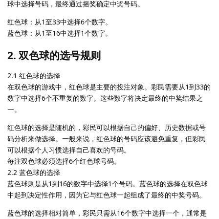
球中选择号码，最终通过摇奖确定中奖号码。
红色球：从1至33中选择6个数字。
蓝色球：从1至16中选择1个数字。
2. 双色球的选号规则
2.1 红色球的选择
在双色球的游戏中，红色球是主要的投注对象。彩民需要从1到33的
数字中选择6个不重复的数字。这些数字将决定最终的中奖结果之
一。
红色球的选择是随机的，彩民可以根据自己的偏好、历史数据或号
码分析来做选择。一般来说，红色球的号码应该避免重复，但彩民
可以根据个人习惯选择自己喜欢的号码。
每注双色球必须选择6个红色球号码。
2.2 蓝色球的选择
蓝色球则是从1到16的数字中选择1个号码。蓝色球的选择在双色球
中起到决定性作用，因为它与红色球一起组成了最终的中奖号码。
蓝色球的选择相对简单，彩民只需从16个数字中选择一个，通常是