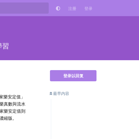
注册
登录
學習
登录以回复
最早内容
百家樂安定值」
樂真數與流水
家樂安定值則
濃縮版。