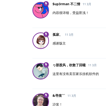
$up3rman 不二情
11 3月
内容很详细，受益匪浅！
孤寂、
11 3月
感谢版主
ヮ那股风，吹散了回噫
11 3月
这里有没有卖百家乐挂机软件的
&寻痕﹋
11 3月
沙发！