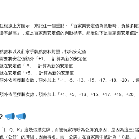
住根據上方圖示，來記住一個重點：「百家樂安定值為負數時，負越多閒
勝率越高」，這是百家樂安定值的判斷標準。那麼以下是百家樂安定值計
點數和以及莊家手牌點數和對照，找出安定值
需要將安定值額外「+1」，計算為新的安定值
就在安定值「-5」，計算為新的安定值
就在安定值「+5」，計算為新的安定值
照獲勝次數，額外加上「-1、-5、-13、-15、-17、-18、-20」
依照獲勝次數，額外加上「+1、+5、+13、+15、+17、+18、+20
？
「J、Q、K」這幾張撲克牌，而被玩家稱呼為公牌的原因，是因為這三張
色（公仔）的牌組，因而得名。而「公牌」在百家樂中被計為「０點。」