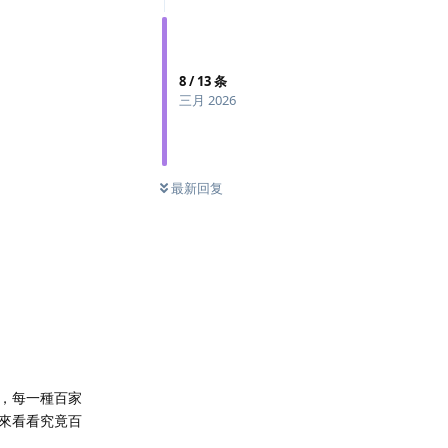
8
/
13
条
三月 2026
最新回复
，每一種百家
來看看究竟百