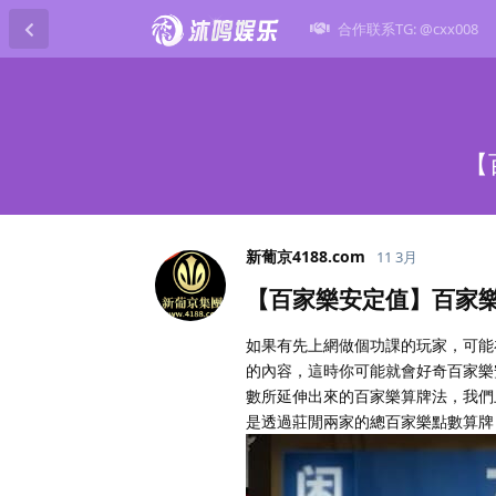
合作联系TG: @cxx008
【
新葡京4188.​com
11 3月
【百家樂安定值】百家
如果有先上網做個功課的玩家，可能在
的內容，這時你可能就會好奇百家樂
數所延伸出來的百家樂算牌法，我們
是透過莊閒兩家的總百家樂點數算牌