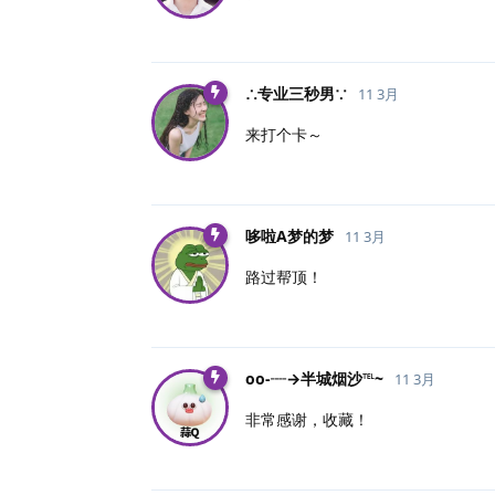
∴专业三秒男∵
11 3月
来打个卡～
哆啦A梦的梦
11 3月
路过帮顶！
oo-┈→半城烟沙℡~
11 3月
非常感谢，收藏！