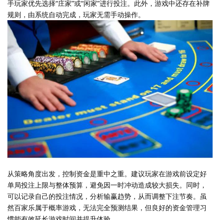
手玩家优先选择“庄家”或“闲家”进行投注。此外，游戏中还存在补牌
规则，由系统自动完成，玩家无需手动操作。
从策略角度出发，控制资金是重中之重。建议玩家在游戏前设定好
单局投注上限与整体预算，避免因一时冲动造成较大损失。同时，
可以记录自己的投注情况，分析输赢趋势，从而调整下注节奏。虽
然百家乐属于概率游戏，无法完全预测结果，但良好的资金管理习
惯能有效延长游戏时间并提升体验。