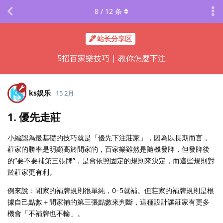
8
/
12
条
站长分享区
5招百家樂技巧 | 教你怎麼下注
ks娱乐
15 2月
1. 優先走莊
小編認為最基礎的技巧就是「優先下注莊家」，因為以長期而言，
莊家的勝率是明顯高於閒家的，百家樂雖然是隨機發牌，但發牌後
的”要不要補第三張牌”，是會依照固定的規則來決定，而這些規則對
於莊家更有利。
例來說：閒家的補牌規則很單純，0–5就補。但莊家的補牌規則是根
據自己點數＋閒家補的第三張點數來判斷，這種設計讓莊家有更多
機會「不補牌也不輸」。