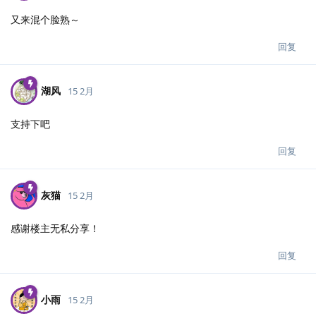
又来混个脸熟～
回复
湖风
15 2月
支持下吧
回复
灰猫
15 2月
感谢楼主无私分享！
回复
小雨
15 2月