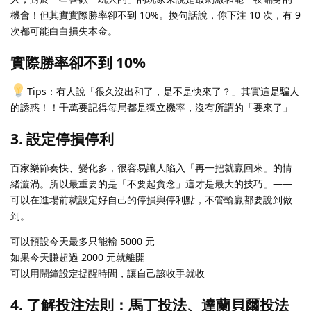
機會！但其實實際勝率卻不到 10%。換句話說，你下注 10 次，有 9
次都可能白白損失本金。
實際勝率卻不到 10%
Tips：有人說「很久沒出和了，是不是快來了？」其實這是騙人
的誘惑！！千萬要記得每局都是獨立機率，沒有所謂的「要來了」
3. 設定停損停利
百家樂節奏快、變化多，很容易讓人陷入「再一把就贏回來」的情
緒漩渦。所以最重要的是「不要起貪念」這才是最大的技巧」——
可以在進場前就設定好自己的停損與停利點，不管輸贏都要說到做
到。
可以預設今天最多只能輸 5000 元
如果今天賺超過 2000 元就離開
可以用鬧鐘設定提醒時間，讓自己該收手就收
4. 了解投注法則：馬丁投法、達蘭貝爾投法