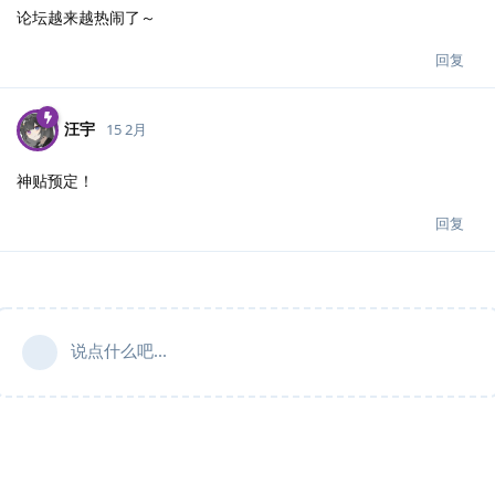
论坛越来越热闹了～
回复
汪宇
15 2月
神贴预定！
回复
说点什么吧...