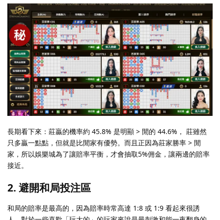
長期看下來：莊贏的機率約 45.8% 是明顯 > 閒的 44.6%， 莊雖然
只多贏一點點，但就是比閒家有優勢。而且正因為莊家勝率 > 閒
家，所以娛樂城為了讓賠率平衡，才會抽取5%佣金，讓兩邊的賠率
接近。
2. 避開和局投注區
和局的賠率是最高的，因為賠率時常高達 1:8 或 1:9 看起來很誘
人，對於一些喜歡「玩大的」的玩家來說是最刺激和能一夜翻身的