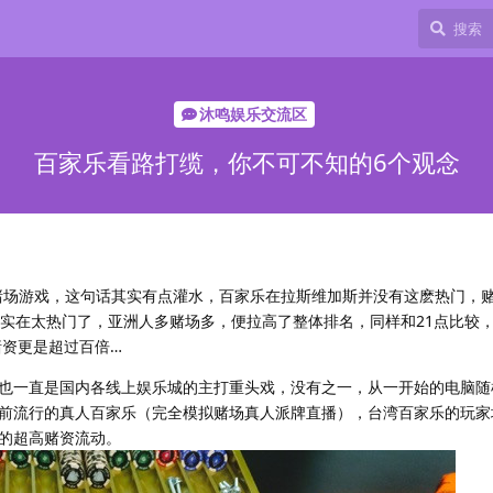
沐鸣娱乐交流区
百家乐看路打缆，你不可不知的6个观念
赌场游戏，这句话其实有点灌水，百家乐在拉斯维加斯并没有这麽热门，
洲实在太热门了，亚洲人多赌场多，便拉高了整体排名，同样和21点比较
赌资更是超过百倍…
也一直是国内各线上娱乐城的主打重头戏，没有之一，从一开始的电脑随
前流行的真人百家乐（完全模拟赌场真人派牌直播），台湾百家乐的玩家
的超高赌资流动。