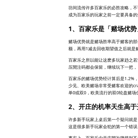
坊间流传许多百家乐的必胜攻略，不
成为百家乐的玩家之前一定要具备的
1、百家乐是「赌场优势
赌场优势就是赌场胜率高于赌客的部
额，再用1减去回收期望值之后就是
百家乐之所以能让这麽多玩家趋之若
压閒注码都会保留，继续玩下一把，
百家乐的赌场优势经计算后是1.2%，
少见、欧美赌场非常受赌客欢迎的cr
单0或双0，欧美流行的双0轮盘赌场
2、开庄的机率天生高于
许多新手玩家上桌后第一个疑问就是
这是很多新手玩家会犯的第一个错误
事实上，百家乐由于庄閒补牌规则不