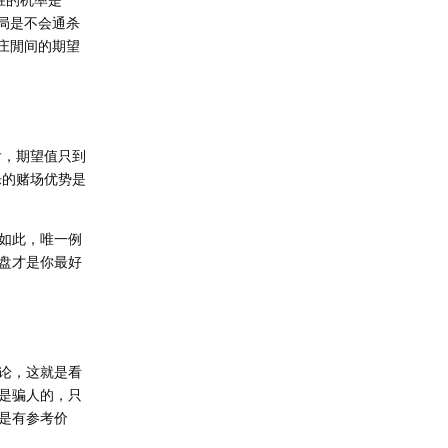
和局是不会通杀
衡庄閒间的期望
后，期望值只到
家乐的赌场优势是
如此，唯一例
盘才是你最好
论，这就是看
是骗人的，只
是有参考价