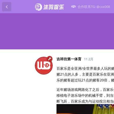
合作联系TG: @cxx008
吉祥坊第一体育
11 2月
百家乐是全亚洲/全世界最多人玩的
赌21点的人多，主要是百家乐在亚
乐的赌客超过玩21点的赌客20倍，
近年赌场游戏网路化了之后，百家乐
移植电子游乐场中的机械手臂，到当
断飞跃，百家乐成为与运动投注相当