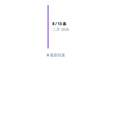
8
/
13
条
二月 2026
最新回复