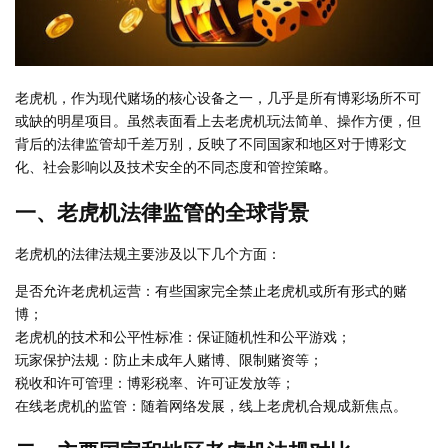
老虎机，作为现代赌场的核心设备之一，几乎是所有博彩场所不可
或缺的明星项目。虽然表面看上去老虎机玩法简单、操作方便，但
背后的法律监管却千差万别，反映了不同国家和地区对于博彩文
化、社会影响以及技术安全的不同态度和管控策略。
一、老虎机法律监管的全球背景
老虎机的法律法规主要涉及以下几个方面：
是否允许老虎机运营：有些国家完全禁止老虎机或所有形式的赌
博；
老虎机的技术和公平性标准：保证随机性和公平游戏；
玩家保护法规：防止未成年人赌博、限制赌资等；
税收和许可管理：博彩税率、许可证发放等；
在线老虎机的监管：随着网络发展，线上老虎机合规成新焦点。