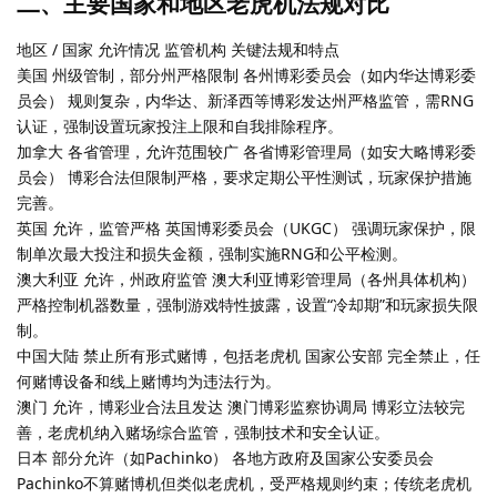
二、主要国家和地区老虎机法规对比
地区 / 国家 允许情况 监管机构 关键法规和特点
美国 州级管制，部分州严格限制 各州博彩委员会（如内华达博彩委
员会） 规则复杂，内华达、新泽西等博彩发达州严格监管，需RNG
认证，强制设置玩家投注上限和自我排除程序。
加拿大 各省管理，允许范围较广 各省博彩管理局（如安大略博彩委
员会） 博彩合法但限制严格，要求定期公平性测试，玩家保护措施
完善。
英国 允许，监管严格 英国博彩委员会（UKGC） 强调玩家保护，限
制单次最大投注和损失金额，强制实施RNG和公平检测。
澳大利亚 允许，州政府监管 澳大利亚博彩管理局（各州具体机构）
严格控制机器数量，强制游戏特性披露，设置“冷却期”和玩家损失限
制。
中国大陆 禁止所有形式赌博，包括老虎机 国家公安部 完全禁止，任
何赌博设备和线上赌博均为违法行为。
澳门 允许，博彩业合法且发达 澳门博彩监察协调局 博彩立法较完
善，老虎机纳入赌场综合监管，强制技术和安全认证。
日本 部分允许（如Pachinko） 各地方政府及国家公安委员会
Pachinko不算赌博机但类似老虎机，受严格规则约束；传统老虎机