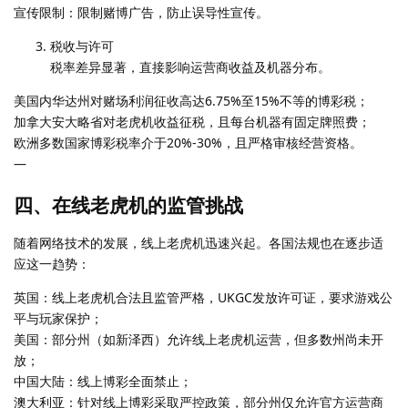
宣传限制：限制赌博广告，防止误导性宣传。
税收与许可
税率差异显著，直接影响运营商收益及机器分布。
美国内华达州对赌场利润征收高达6.75%至15%不等的博彩税；
加拿大安大略省对老虎机收益征税，且每台机器有固定牌照费；
欧洲多数国家博彩税率介于20%-30%，且严格审核经营资格。
—
四、在线老虎机的监管挑战
随着网络技术的发展，线上老虎机迅速兴起。各国法规也在逐步适
应这一趋势：
英国：线上老虎机合法且监管严格，UKGC发放许可证，要求游戏公
平与玩家保护；
美国：部分州（如新泽西）允许线上老虎机运营，但多数州尚未开
放；
中国大陆：线上博彩全面禁止；
澳大利亚：针对线上博彩采取严控政策，部分州仅允许官方运营商