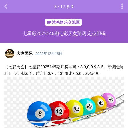
8
/
12
条
沐鸣娱乐交流区
七星彩2025146期七彩天玄预测 定位胆码
大发国际
2025年12月18日
【七彩天玄】七星彩2025145期开奖号码：8,9,0,9,9,8,6，奇偶比为
3:4，大小比6:1，质合比0:7，201路比2:5:0，和值49。