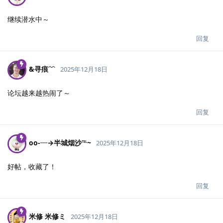
继续潜水中～
回复
&寻痕﹋
2025年12月18日
论坛越来越热闹了～
回复
oo-┈→半城烟沙℡~
2025年12月18日
好帖，收藏了！
回复
米修 米修ミ
2025年12月18日