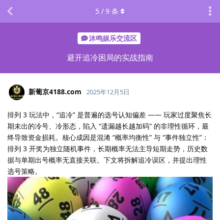
5
/
9
条
沐鸣娱乐交流区
避开追冷困局的实战指南
新葡京4188.​com
2025年12月5日
排列 3 玩法中，“追冷” 是普遍的选号认知偏差 —— 玩家过度聚焦长
期未出的冷号、冷形态，陷入 “遗漏越长越加码” 的非理性循环，最
终导致资金损耗。核心成因是混淆 “概率均衡性” 与 “事件独立性”：
排列 3 开奖为独立随机事件，长期概率无法主导短期走势，历史数
据与单期出号概率无直接关联。下文将拆解追冷误区，并提出理性
选号策略。​