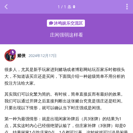
1
/
1
条
沐鸣娱乐交流区
庄闲强弱这样看
赌侠
2024年12月17日
很多人，尤其是新手玩家进到赌场或者博彩网站玩百家乐时都很头
大，不知道该买庄还是买闲，下面我介绍一种超级简单不用分析的
投注方法给大家。
其实我们可以化繁为简的。有时候，简单直接反而有最好的效果。
我们可以通过开牌之后直接判断出这张赌台究竟是强庄还是旺闲。
只要出现以下情形，就可以确认当下时庄强或是闲强。
第一种为最强情形：就是出现闲家补牌后（共3张牌）的结果为1
点，其实这时内心已经很绝望认输了，但庄家补牌（3张牌）却是0
点，结果闲家1点吃庄家0点，1点都可以赢，这时候就可以说是闲最